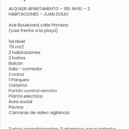
ALQUILER APARTAMENTO – 1ER. NIVEL – 2
HABITACIONES – JUAN DOLIO
Ave Boulevard calle Primera
(casi frente a la playa)
1er.Nivel
79 mt2
2 habitaciones
2 baños
Balcón
Sala - comedor
Cocina
1 Parqueo
Cisterna
Portón control remoto
Planta eléctrica
Área social
Piscina
Cámaras de video vigilancia
2 aires acondicionados, 3 abanicos, agua caliente,