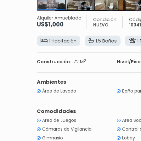
Alquiler Amueblado
Condición:
Códi
US$1,000
NUEVO
1004
1 Habitación
1.5 Baños
1
2
Construcción:
72 M
Nivel/Piso
Ambientes
Área de Lavado
Baño par
Comodidades
Área de Juegos
Área Soc
Cámaras de Vigilancia
Control
Gimnasio
Lobby