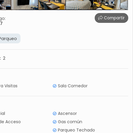
Compartir
go:
17
 Parqueo
:
2
a Visitas
Sala Comedor
ial
Ascensor
 de Acceso
Gas común
Parqueo Techado