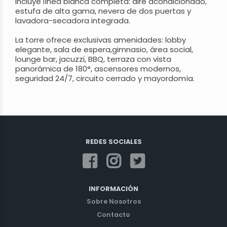
Incluye línea blanca completa: aire acondicionado,
estufa de alta gama, nevera de dos puertas y
lavadora-secadora integrada.
La torre ofrece exclusivas amenidades: lobby
elegante, sala de espera,gimnasio, área social,
lounge bar, jacuzzi, BBQ, terraza con vista
panorámica de 180°, ascensores modernos,
seguridad 24/7, circuito cerrado y mayordomía.
REDES SOCIALES
INFORMACIÓN
Sobre Nosotros
Contacto